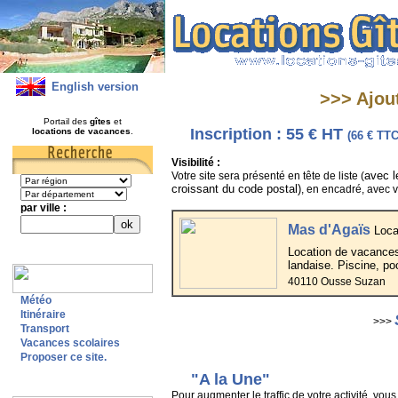
English version
>>> Ajout
Portail des
gîtes
et
Inscription : 55 € HT
locations de vacances
.
(66 € TTC
Visibilité :
avec l
Votre site sera présenté en tête de liste (
croissant du code postal)
, en encadré, avec v
par ville :
Mas d'Agaïs
Loca
Location de vacances
landaise. Piscine, p
40110 Ousse Suzan
Météo
Itinéraire
>>>
Transport
Vacances scolaires
Proposer ce site.
"A la Une"
Pour augmenter le traffic de votre activité, vou