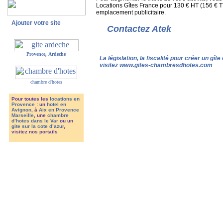
Locations Gîtes France pour 130 € HT (156 € TT
emplacement publicitaire.
Ajouter votre site
Contactez Atek
Provence
,
Ardeche
La législation, la fiscalité pour créer un gît
visitez www.gites-chambresdhotes.com
chambre d'hotes
Pour toutes les
locations en
Provence
: un
hotel en
Avignon
, à
Aix en Provence
Marseille
, une
chambre
d’hotes dans le Var
ou un
gite sur la cote d’azur
,
visitez nos portails