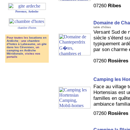
07260
Ribes
Provence
,
Ardeche
Domaine de Cha
table d'hôtes
chambre d'hotes
Versant Sud de no
siècle s'étend su
Pour toutes les
locations en
Ardèche
: une
chambre
typiquement ardè
d’hotes à Labeaume
, un
gite
dans les Cévennes
, un
par son charme e
camping en Ardèche
Méridionale
, visitez nos
portails
07260
Rosières
Camping les Hor
Face au village 
Hortensias est u
familles en quête
ambiance familia
07260
Rosières
Camping la Plai