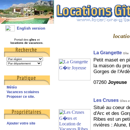
English version
locatio
Portail des
gîtes
et
locations de vacances
.
La Grangette
Gîte
Petit maset en p
la maison du pro
Gorges de l'Ardè
07260
Joyeuse
Météo
Vacances scolaires
Proposer ce site.
Les Cruses
Gîtes e
Situé au coeur d
d'Arc et des Gor
Ribes est un peti
Ajouter votre site
rivières : Alune