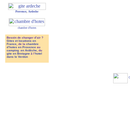
Provence
,
Ardeche
chambre d'hotes
Besoin de changer d’air ?
Gites et locations en
France
, de la
chambre
d’hotes en Provence
au
camping en Ardèche
, du
gite en Bretagne
à l’
hotel
dans le Verdon
C