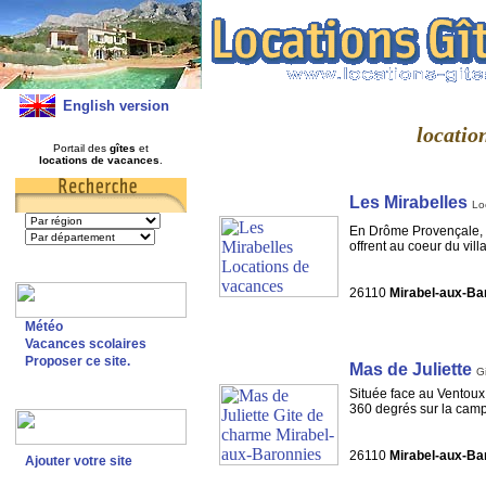
English version
locatio
Portail des
gîtes
et
locations de vacances
.
Les Mirabelles
Lo
En Drôme Provençale, pa
offrent au coeur du vill
26110
Mirabel-aux-Ba
Météo
Vacances scolaires
Proposer ce site.
Mas de Juliette
G
Située face au Ventoux 
360 degrés sur la cam
26110
Mirabel-aux-Ba
Ajouter votre site