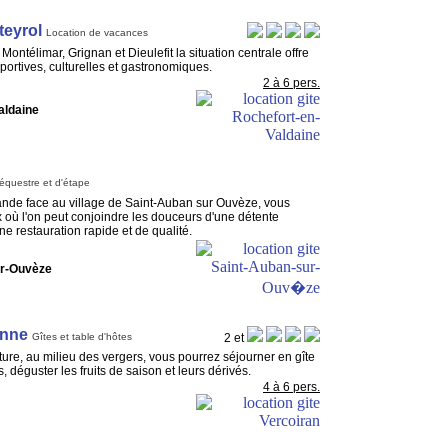
eyrol
Location de vacances
ontélimar, Grignan et Dieulefit la situation centrale offre
sportives, culturelles et gastronomiques.
2 à 6 pers.
aldaine
équestre et d'étape
ande face au village de Saint-Auban sur Ouvèze, vous
 où l'on peut conjoindre les douceurs d'une détente
ne restauration rapide et de qualité.
ur-Ouvèze
anne
Gîtes et table d'hôtes
2 et
ure, au milieu des vergers, vous pourrez séjourner en gîte
 déguster les fruits de saison et leurs dérivés.
4 à 6 pers.