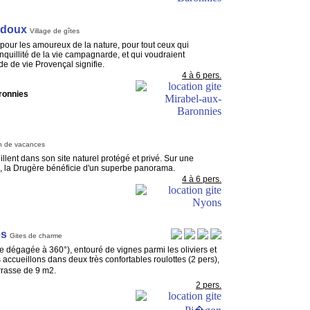
idoux
Village de gîtes
pour les amoureux de la nature, pour tout ceux qui
anquillité de la vie campagnarde, et qui voudraient
e de vie Provençal signifie.
4 à 6 pers.
ronnies
n de vacances
lent dans son site naturel protégé et privé. Sur une
s, la Drugère bénéficie d'un superbe panorama.
4 à 6 pers.
es
Gites de charme
e dégagée à 360°), entouré de vignes parmi les oliviers et
s accueillons dans deux très confortables roulottes (2 pers),
rrasse de 9 m2.
2 pers.