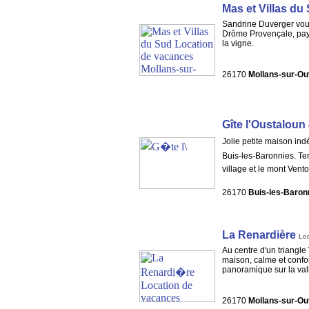
Mas et Villas du
Sandrine Duverger vous
Drôme Provençale, pays 
la vigne.
26170
Mollans-sur-O
Gîte l'Oustaloun
Jolie petite maison in
Buis-les-Baronnies. Ter
village et le mont Vento
26170
Buis-les-Baron
La Renardière
Lo
Au centre d'un triangle
maison, calme et confo
panoramique sur la vall
26170
Mollans-sur-O