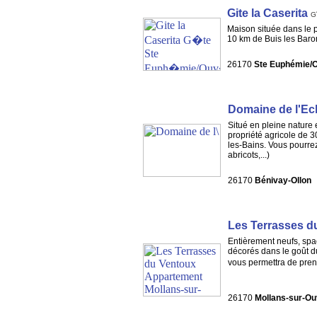
Gite la Caserita
G
Maison située dans le 
10 km de Buis les Baro
26170
Ste Euphémie/
Domaine de l'Ec
Situé en pleine nature 
propriété agricole de 
les-Bains. Vous pourrez 
abricots,...)
26170
Bénivay-Ollon
Les Terrasses d
Entièrement neufs, spac
décorés dans le goût du
vous permettra de pren
26170
Mollans-sur-O