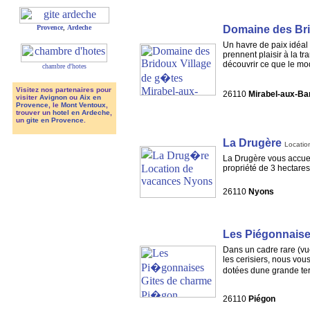
Domaine des Br
Provence
,
Ardeche
Un havre de paix idéal 
prennent plaisir à la tr
découvrir ce que le mod
chambre d'hotes
Visitez nos partenaires pour
26110
Mirabel-aux-Ba
visiter
Avignon
ou
Aix en
Provence
, le
Mont Ventoux
,
trouver un
hotel en Ardeche
,
un
gite en Provence
.
La Drugère
Locatio
La Drugère vous accueil
propriété de 3 hectare
26110
Nyons
Les Piégonnais
Dans un cadre rare (vu
les cerisiers, nous vou
dotées dune grande te
26110
Piégon