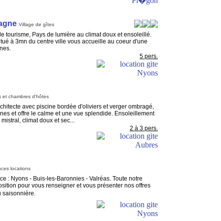
agne
Village de gîtes
de tourisme, Pays de lumière au climat doux et ensoleillé.
situé à 3mn du centre ville vous accueille au coeur d'une
gnes.
5 pers.
s et chambres d'hôtes
chitecte avec piscine bordée d'oliviers et verger ombragé,
lines et offre le calme et une vue splendide. Ensoleillement
mistral, climat doux et sec...
2 à 3 pers.
ces locations
ce : Nyons - Buis-les-Baronnies - Valréas. Toute notre
osition pour vous renseigner et vous présenter nos offres
u saisonnière.