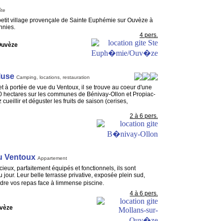
îte
petit village provençale de Sainte Euphémie sur Ouvèze à
nnies.
4 pers.
Ouvèze
luse
Camping, locations, restauration
et à portée de vue du Ventoux, il se trouve au coeur d'une
30 hectares sur les communes de Bénivay-Ollon et Propiac-
cueillir et déguster les fruits de saison (cerises,
2 à 6 pers.
u Ventoux
Appartement
ieux, parfaitement équipés et fonctionnels, ils sont
 jour. Leur belle terrasse privative, exposée plein sud,
dre vos repas face à limmense piscine.
4 à 6 pers.
uvèze