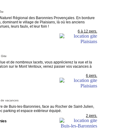
îte
rc Naturel Régional des Baronnies Provençales. En bordure
dominant le village de Plaisians, là où les anciens
ues, leurs faulx, et leur foin !
6 à 12 pers.
Gite
Clue et de nombreux lacets, vous apprécierez la vue et la
 balcon sur le Mont Ventoux, venez passer vos vacances à
6 pers.
 de vacances
re de Buis-les-Baronnies, face au Rocher de Saint-Julien,
c parking et espace extérieur équipé.
2 pers.
nies