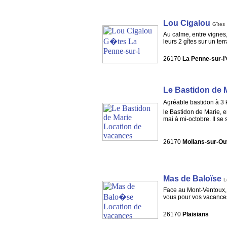
Lou Cigalou
Gîtes
Au calme, entre vignes,
leurs 2 gîtes sur un te
26170
La Penne-sur-l
Le Bastidon de 
Agréable bastidon à 3 
le Bastidon de Marie, 
mai à mi-octobre. Il s
26170
Mollans-sur-O
Mas de Baloïse
L
Face au Mont-Ventoux, e
vous pour vos vacances
26170
Plaisians