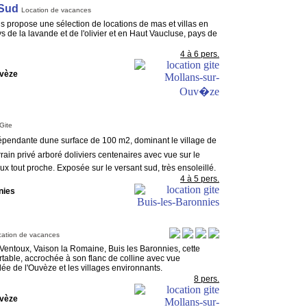
 Sud
Location de vacances
 propose une sélection de locations de mas et villas en
de la lavande et de l'olivier et en Haut Vaucluse, pays de
4 à 6 pers.
uvèze
Gite
dépendante dune surface de 100 m2, dominant le village de
rain privé arboré doliviers centenaires avec vue sur le
ux tout proche. Exposée sur le versant sud, très ensoleillé.
4 à 5 pers.
nies
cation de vacances
 Ventoux, Vaison la Romaine, Buis les Baronnies, cette
rtable, accrochée à son flanc de colline avec vue
ée de l'Ouvèze et les villages environnants.
8 pers.
uvèze