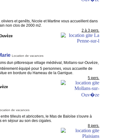
 oliviers et genêts, Nicole et Martine vous accueillent dans
rrain non clos de 2000 m2.
2 à 3 pers.
'Ouvèze
Marie
Location de vacances
kms dun pittoresque village médiéval, Mollans-sur-Ouvèze,
entièrement équipé pour 5 personnes, vous accueille de
e situe en bordure du Hameau de la Garrigue.
5 pers.
uvèze
ocation de vacances
ntre tilleuls et abricotiers, le Mas de Baloïse s'ouvre à
 en séjour au son des cigales.
8 pers.