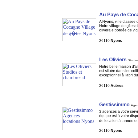
Au Pays de Coc
A Nyons, ville classée 
Notre village de gîtes 
oliveraie bordée de vi
26110
Nyons
Les Oliviers
Studio
Notre belle maison d'ar
est située dans les col
exceptionnel à l'abri du 
26110
Aubres
Gestissimmo
Agen
3 agences à votre servi
équipe est à votre disp
de location à lannée o
26110
Nyons