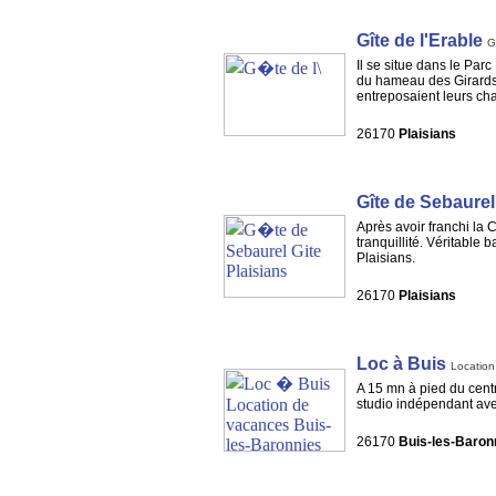
Gîte de l'Erable
G
Il se situe dans le Pa
du hameau des Girards, 
entreposaient leurs charr
26170
Plaisians
Gîte de Sebaurel
Après avoir franchi la 
tranquillité. Véritable
Plaisians.
26170
Plaisians
Loc à Buis
Location
A 15 mn à pied du cent
studio indépendant ave
26170
Buis-les-Baron