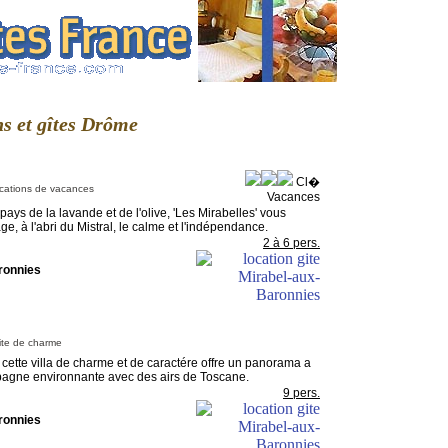
ns et gîtes Drôme
Cl�
cations de vacances
Vacances
ys de la lavande et de l'olive, 'Les Mirabelles' vous
age, à l'abri du Mistral, le calme et l'indépendance.
2 à 6 pers.
ronnies
ite de charme
cette villa de charme et de caractére offre un panorama a
pagne environnante avec des airs de Toscane.
9 pers.
ronnies