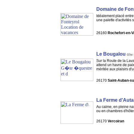
Domaine de Font
Idéalement placé entre M
une palette d'activités 
26160
Rochefort-en-V
Le Bougalou
Gîte 
Sur la Route de la Lav
attend un havre de paix
méritée aux plaisirs d'u
26170
Saint-Auban-s
La Ferme d'Aut
Au calme, en pleine nat
ou en chambres d'hôtes,
26170
Vercoiran