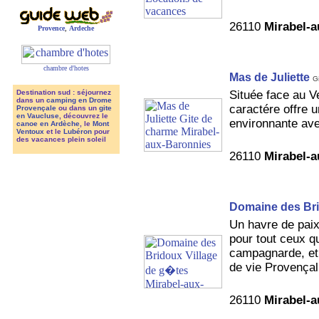
26110
Mirabel-
Provence
,
Ardeche
chambre d'hotes
Mas de Juliette
G
Située face au V
Destination sud : séjournez
dans un
camping en Drome
caractére offre
Provençale
ou dans un
gite
en Vaucluse
, découvrez le
environnante ave
canoe en Ardèche
, le
Mont
Ventoux
et le
Lubéron
pour
des vacances plein soleil
26110
Mirabel-
Domaine des Br
Un havre de paix
pour tout ceux qui
campagnarde, et 
de vie Provençal 
26110
Mirabel-