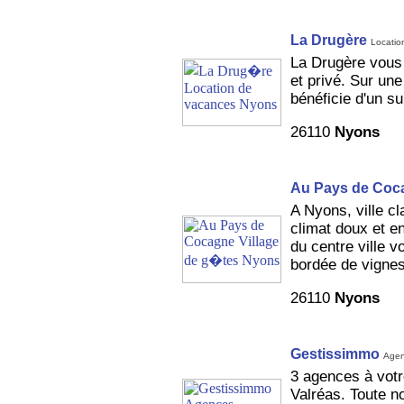
La Drugère
Locatio
La Drugère vous 
et privé. Sur une
bénéficie d'un s
26110
Nyons
Au Pays de Coc
A Nyons, ville c
climat doux et en
du centre ville v
bordée de vignes
26110
Nyons
Gestissimmo
Agen
3 agences à votr
Valréas. Toute no