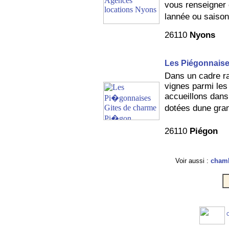
vous renseigner 
lannée ou saison
26110
Nyons
Les Piégonnais
Dans un cadre ra
vignes parmi les 
accueillons dans 
dotées dune gra
26110
Piégon
Voir aussi :
chamb
C