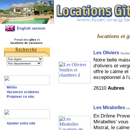
English version
locations et 
Portail des
gîtes
et
locations de vacances
.
Les Oliviers
Studio
Notre belle mais
d'oliviers et ver
offre le calme e
exceptionnel à l'
26110
Aubres
Météo
Vacances scolaires
Proposer ce site.
Les Mirabelles
Lo
En Drôme Provenç
Mirabelles' vous 
Ajouter votre site
Mistral, le calme