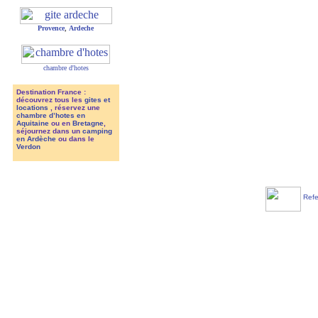
Provence
,
Ardeche
chambre d'hotes
Destination France :
découvrez tous les
gites et
locations
, réservez une
chambre d’hotes en
Aquitaine
ou en
Bretagne
,
séjournez dans un
camping
en Ardèche
ou dans le
Verdon
Refe