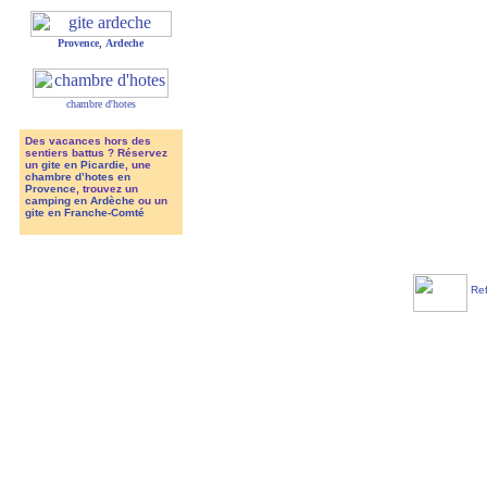
Provence
,
Ardeche
chambre d'hotes
Des vacances hors des
sentiers battus ? Réservez
un
gite en Picardie
, une
chambre d’hotes en
Provence
, trouvez un
camping en Ardèche
ou un
gite en Franche-Comté
Ref