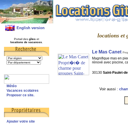
English version
locations et 
Portail des
gîtes
et
locations de vacances
.
Le Mas Canet
Pro
Magnifique mas en pie
rénové avec piscine, ca
30130
Saint-Paulet-d
Météo
Voir aussi :
cham
Vacances scolaires
Proposer ce site.
Ajouter votre site