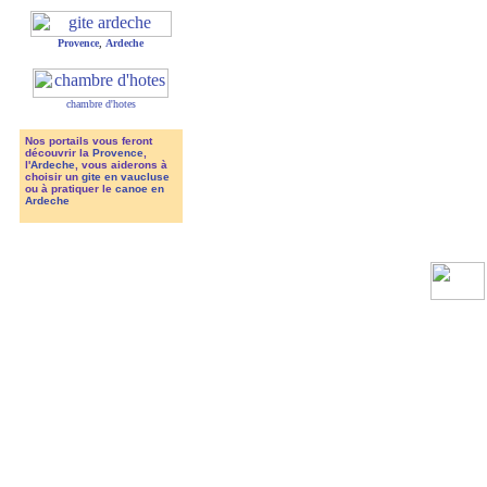
Provence
,
Ardeche
chambre d'hotes
Nos portails vous feront
découvrir la
Provence
,
l'
Ardeche
, vous aiderons à
choisir un
gite en vaucluse
ou à pratiquer le
canoe en
Ardeche