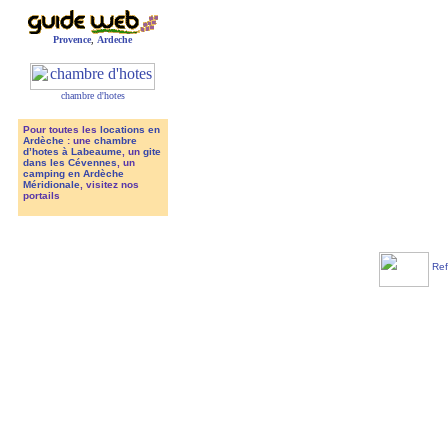
Provence
,
Ardeche
chambre d'hotes
Pour toutes les
locations en
Ardèche
: une
chambre
d’hotes à Labeaume
, un
gite
dans les Cévennes
, un
camping en Ardèche
Méridionale
, visitez nos
portails
Ref