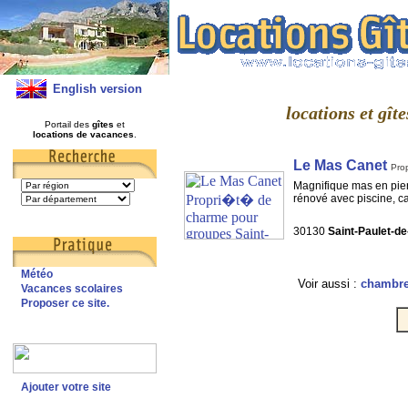
English version
locations et gît
Portail des
gîtes
et
locations de vacances
.
Le Mas Canet
Pro
Magnifique mas en pie
rénové avec piscine, ca
30130
Saint-Paulet-d
Météo
Voir aussi :
chambre 
Vacances scolaires
Proposer ce site.
Ajouter votre site