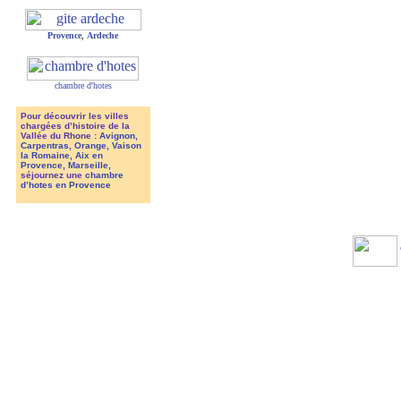
Provence
,
Ardeche
chambre d'hotes
Pour découvrir les villes
chargées d’histoire de la
Vallée du Rhone :
Avignon
,
Carpentras
,
Orange
,
Vaison
la Romaine
,
Aix en
Provence
,
Marseille
,
séjournez une
chambre
d’hotes en Provence