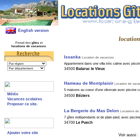
English version
location
Portail des
gîtes
et
locations de vacances
.
Issanka
Location de vacances
Appartement dans une villa très calme avec piscin
34500
Balaruc le Vieux
Hameau de Montplaisir
Location de vaca
5 maisons au coeur d'une oliveraie avec piscine
Météo
34500
Béziers
Vacances scolaires
Proposer ce site.
La Bergerie du Mas Delon
Locations de
7 gîtes indépendants et de plain-pied, avec piscin
34700
Le Puech
Ajouter votre site
Voir aussi :