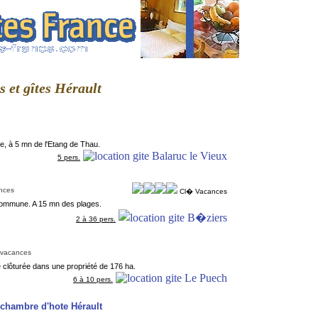
s et gîtes Hérault
e, à 5 mn de l'Etang de Thau.
5 pers.
nces
Cl� Vacances
 commune. A 15 mn des plages.
2 à 36 pers.
 vacances
e clôturée dans une propriété de 176 ha.
6 à 10 pers.
chambre d'hote Hérault