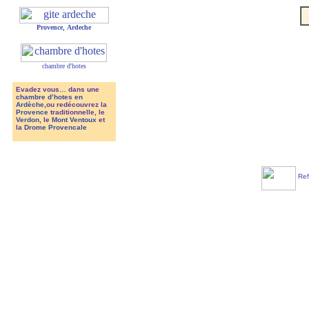
Provence
,
Ardeche
chambre d'hotes
Evadez vous… dans une
chambre d’hotes en
Ardèche
,ou redécouvrez la
Provence
traditionnelle, le
Verdon
, le
Mont Ventoux
et
la
Drome Provencale
Ref