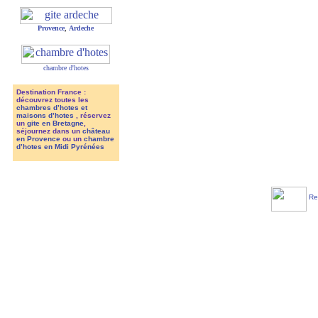
Provence
,
Ardeche
chambre d'hotes
Destination France :
découvrez toutes les
chambres d’hotes et
maisons d’hotes
, réservez
un
gite en Bretagne
,
séjournez dans un
château
en Provence
ou un
chambre
d’hotes en Midi Pyrénées
Ref