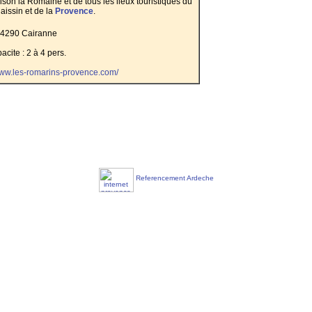
ison la Romaine et de tous les lieux touristiques du
issin et de la
Provence
.
4290 Cairanne
acite : 2 à 4 pers.
www.les-romarins-provence.com/
Referencement Ardeche