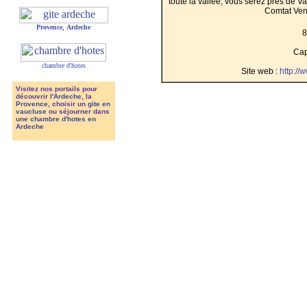
toute la vallée, vous serez près de Va
Comtat Vena
Provence
,
Ardeche
8
Cap
chambre d'hotes
Site web :
http://
Visitez nos portails pour
découvrir l'
Ardeche
, la
Provence
, choisir un
gite en
vaucluse
ou séjourner dans
une
chambre d'hotes en
Ardeche