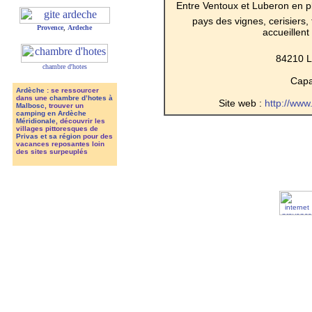
Entre Ventoux et Luberon en pl
pays des vignes, cerisiers, 
Provence
,
Ardeche
accueillent
84210 L
chambre d'hotes
Capac
Ardèche
: se ressourcer
dans une
chambre d’hotes à
Site web :
http://www
Malbosc
, trouver un
camping en Ardèche
Méridionale
, découvrir les
villages pittoresques de
Privas et sa région
pour des
vacances reposantes loin
des sites surpeuplés