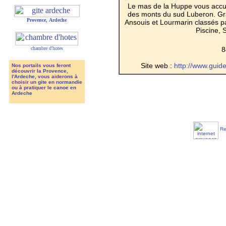
Le mas de la Huppe vous accue
des monts du sud Luberon. Gr
Provence
,
Ardeche
Ansouis et Lourmarin classés pa
Piscine, 
8
chambre d'hotes
Site web :
http://www.gui
Nos portails vous feront
découvrir la
Provence
,
l'
Ardeche
, vous aiderons à
choisir un
gite en normandie
ou à pratiquer le
canoe en
Ardeche
Re