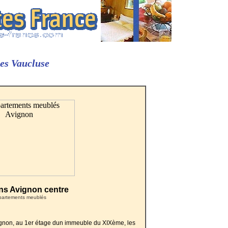
tes Vaucluse
ns Avignon centre
artements meublés
ignon, au 1er étage dun immeuble du XIXème, les