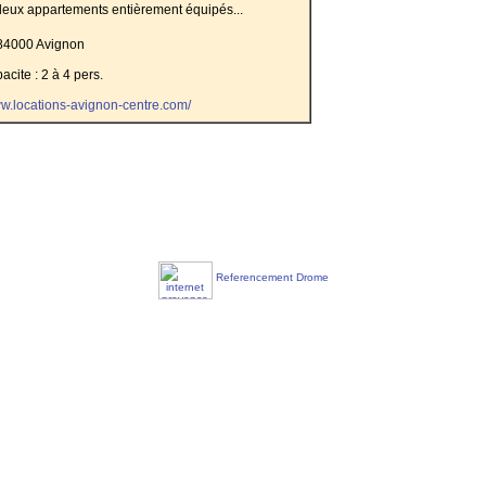
eux appartements entièrement équipés...
84000 Avignon
acite : 2 à 4 pers.
ww.locations-avignon-centre.com/
Referencement Drome