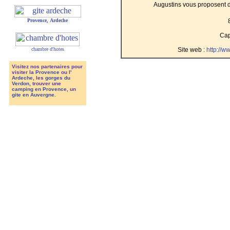
Augustins vous proposent d
Provence
,
Ardeche
Cap
Site web :
http://w
chambre d'hotes
Visitez nos partenaires pour
visiter la
Provence
ou l'
Ardeche
, les
gorges du
Verdon
, trouver une
camping en Provence
, un
gite en Auvergne
.