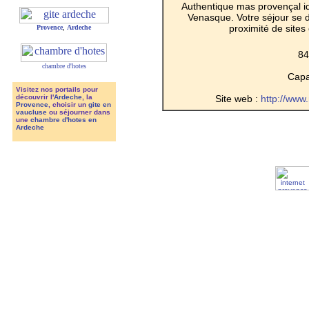
Authentique mas provençal i
Venasque. Votre séjour se 
proximité de sites 
Provence
,
Ardeche
84
chambre d'hotes
Capac
Visitez nos portails pour
Site web :
http://www
découvrir l'
Ardeche
, la
Provence
, choisir un
gite en
vaucluse
ou séjourner dans
une
chambre d'hotes en
Ardeche