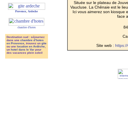
Située sur le plateau de Jouv
Vaucluse. La Chênaie est le li
Ici vous aimerez son kiosque en
Provence
,
Ardeche
face 
84
chambre d'hotes
Cap
Destination sud : séjournez
dans une
chambre d’hotes
en Provence
, trouvez un
gite
Site web :
https:
ou une
location en Ardèche
,
un
hotel dans le Var
pour
des vacances plein soleil