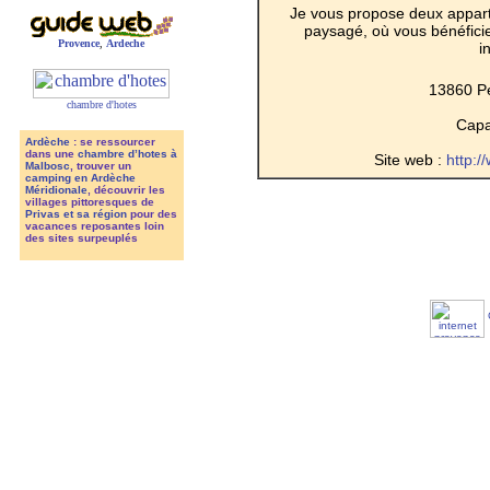
Je vous propose deux apparte
paysagé, où vous bénéfici
Provence
,
Ardeche
i
13860 Pe
chambre d'hotes
Capac
Ardèche
: se ressourcer
dans une
chambre d’hotes à
Site web :
http:/
Malbosc
, trouver un
camping en Ardèche
Méridionale
, découvrir les
villages pittoresques de
Privas et sa région
pour des
vacances reposantes loin
des sites surpeuplés