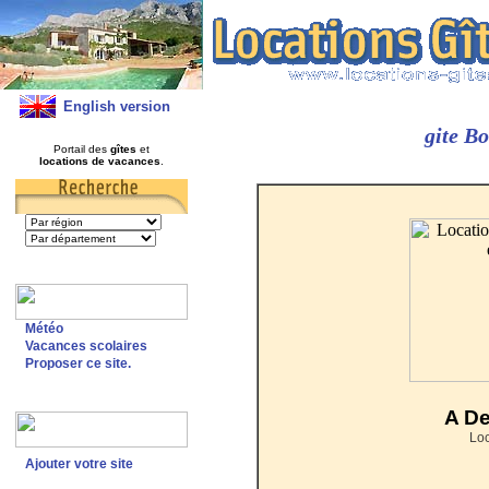
English version
gite B
Portail des
gîtes
et
locations de vacances
.
Météo
Vacances scolaires
Proposer ce site.
A De
Lo
Ajouter votre site