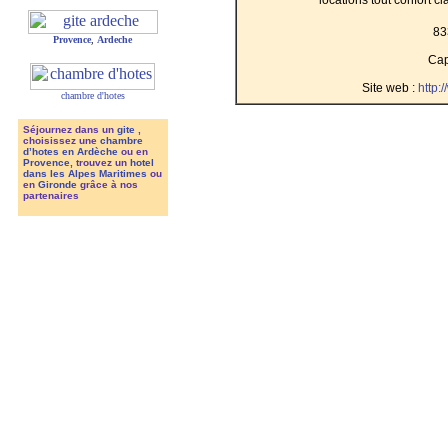
83
Provence
,
Ardeche
Cap
Site web :
http:
chambre d'hotes
Séjournez dans un
gite
,
choisissez une
chambre
d’hotes en Ardèche
ou en
Provence
, trouvez un
hotel
dans les Alpes Maritimes
ou
en
Gironde
grâce à nos
partenaires