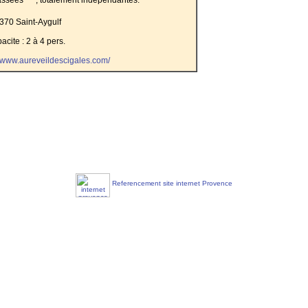
370 Saint-Aygulf
acite : 2 à 4 pers.
//www.aureveildescigales.com/
Referencement site internet Provence