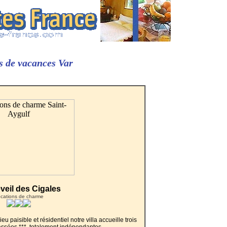
s de vacances Var
veil des Cigales
cations de charme
lieu paisible et résidentiel notre villa accueille trois
lassées ***, totalement indépendantes.