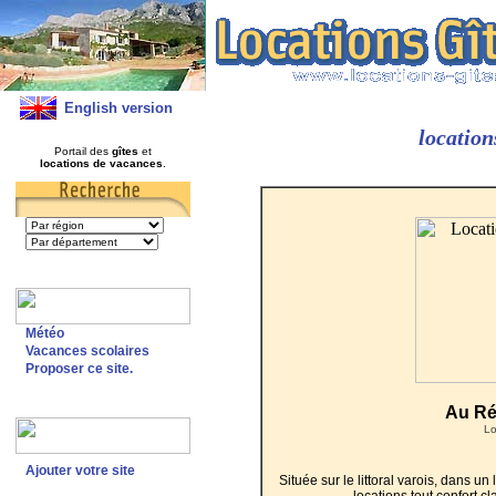
English version
location
Portail des
gîtes
et
locations de vacances
.
Météo
Vacances scolaires
Proposer ce site.
Au Ré
Lo
Ajouter votre site
Située sur le littoral varois, dans un 
locations tout confort c