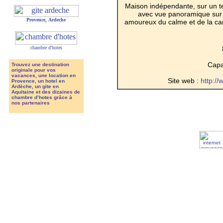
Maison indépendante, sur un t
avec vue panoramique sur 
Provence
,
Ardeche
amoureux du calme et de la cam
chambre d'hotes
Capac
Trouvez une destination
originale pour vos
vacances, une
location en
Site web :
http:/
Provence
, un
hotel en
Ardèche
, un
gite en
Aquitaine
et des dizaines de
chambre d’hotes
grâce à
nos partenaires