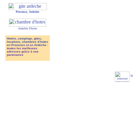
Provence
,
Ardeche
chambre d'hotes
Hotels
,
campings
,
gites
,
locations
,
chambres d’hotes
en Provence
et en
Ardèche
:
toutes les meilleures
adresses grâce à nos
partenaires
R