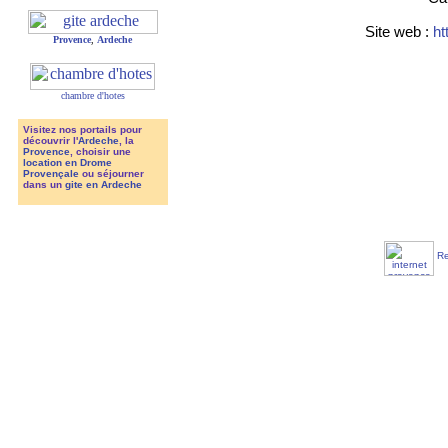
Site web :
ht
Provence
,
Ardeche
chambre d'hotes
Visitez nos portails pour
découvrir l'
Ardeche
, la
Provence
, choisir une
location en Drome
Provençale
ou séjourner
dans un
gite en Ardeche
Re