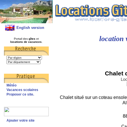
English version
location
Portail des
gîtes
et
locations de vacances
.
Chalet 
Loc
Météo
Vacances scolaires
Proposer ce site.
Chalet situé sur un coteau ensolei
Al
8
Ajouter votre site
Cap