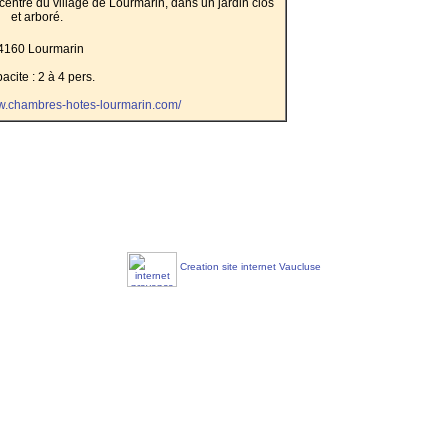
entre du village de Lourmarin, dans un jardin clos
et arboré.
4160 Lourmarin
acite : 2 à 4 pers.
ww.chambres-hotes-lourmarin.com/
Creation site internet Vaucluse