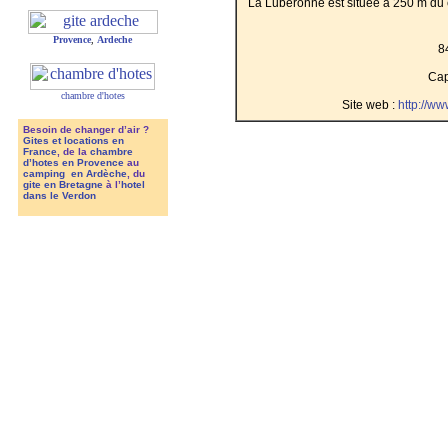
La Luberonne est située à 250 m du c
Provence
,
Ardeche
8
Cap
chambre d'hotes
Site web :
http://w
Besoin de changer d’air ?
Gites et locations en
France
, de la
chambre
d’hotes en Provence
au
camping en Ardèche
, du
gite en Bretagne
à l’
hotel
dans le Verdon