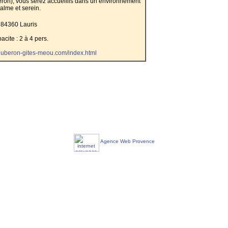
eron), vous serez accueillis dans un environnement
alme et serein.
84360 Lauris
acite : 2 à 4 pers.
.luberon-gites-meou.com/index.html
Agence Web Provence