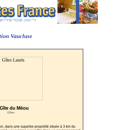
tion Vaucluse
 Gîte du Méou
Gîtes
n, dans une superbe propriété située à 3 km du