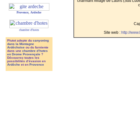
charmant village de Lauris (Sud Lub
c
Provence
,
Ardeche
Cap
chambre d'hotes
Site web :
http://www
Plutot adepte du
canyoning
dans la Montagne
Ardéchoise
ou du farniente
dans une
chambre d’hotes
en Drome Provençale
?
Découvrez toutes les
possibilités d’évasion en
Ardèche
et en
Provence