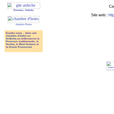
Cap
Provence
,
Ardeche
Site web :
htt
chambre d'hotes
Evadez vous… dans une
chambre d’hotes en
Ardèche
,ou redécouvrez la
Provence
traditionnelle, le
Verdon
, le
Mont Ventoux
et
la
Drome Provencale