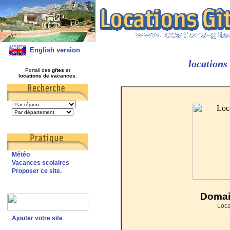
English version
location
Portail des
gîtes
et
locations de vacances
.
Météo
Vacances scolaires
Proposer ce site.
Domai
Loca
Ajouter votre site