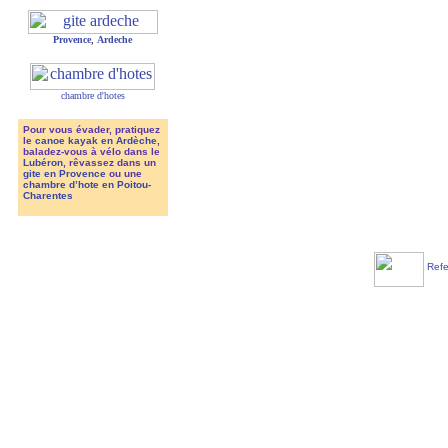
Provence
,
Ardeche
chambre d'hotes
Pour vous évader, pratiquez
le
canoe kayak en Ardèche
,
baladez-vous à vélo dans le
Lubéron
, rêvassez dans un
gite en Provence
ou une
chambre d’hote en Poitou-
Charentes
Refe