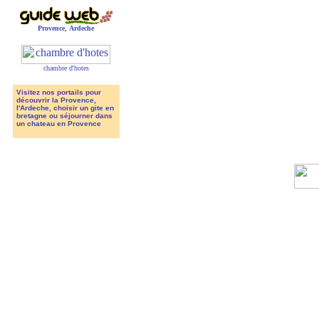
Provence
,
Ardeche
chambre d'hotes
Visitez nos portails pour
découvrir la
Provence
,
l'
Ardeche
, choisir un
gite en
bretagne
ou séjourner dans
un
chateau en Provence