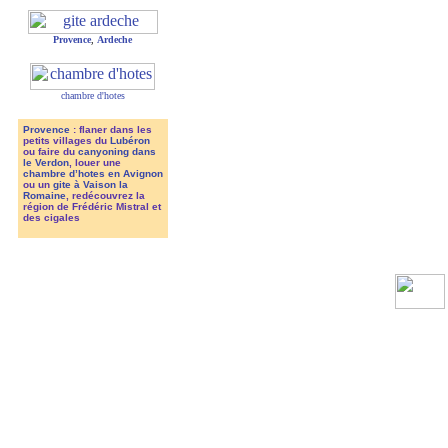
Provence
,
Ardeche
chambre d'hotes
Provence
: flaner dans les
petits villages du
Lubéron
ou faire du
canyoning dans
le Verdon
, louer une
chambre d’hotes en Avignon
ou un
gite à Vaison la
Romaine
, redécouvrez la
région de Frédéric Mistral et
des cigales