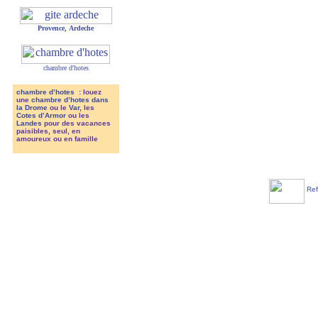
Provence
,
Ardeche
chambre d'hotes
chambre d’hotes
: louez
une
chambre d’hotes dans
la Drome
ou le
Var
, les
Cotes d’Armor
ou les
Landes
pour des vacances
paisibles, seul, en
amoureux ou en famille
Ref