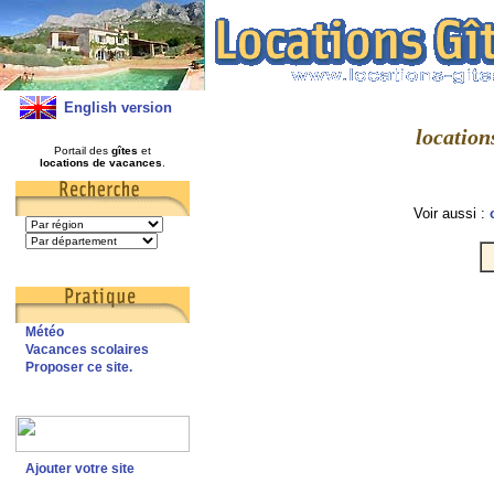
English version
location
Portail des
gîtes
et
locations de vacances
.
Voir aussi :
Météo
Vacances scolaires
Proposer ce site.
Ajouter votre site