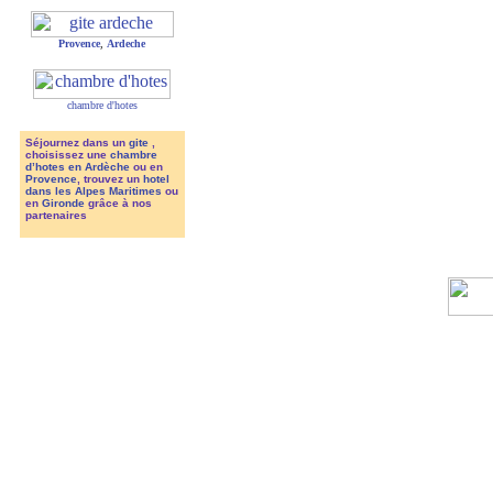
Provence
,
Ardeche
chambre d'hotes
Séjournez dans un
gite
,
choisissez une
chambre
d’hotes en Ardèche
ou en
Provence
, trouvez un
hotel
dans les Alpes Maritimes
ou
en
Gironde
grâce à nos
partenaires