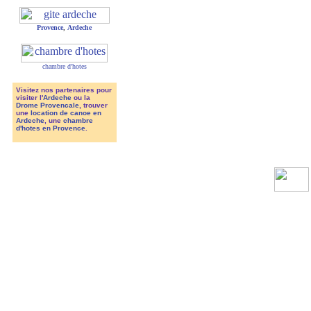
Provence
,
Ardeche
chambre d'hotes
Visitez nos partenaires pour
visiter l'
Ardeche
ou la
Drome Provencale
, trouver
une
location de canoe en
Ardeche
, une
chambre
d'hotes en Provence
.