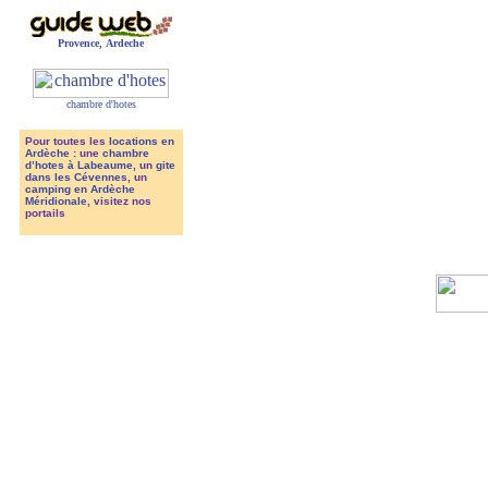
Provence
,
Ardeche
chambre d'hotes
Pour toutes les
locations en
Ardèche
: une
chambre
d’hotes à Labeaume
, un
gite
dans les Cévennes
, un
camping en Ardèche
Méridionale
, visitez nos
portails