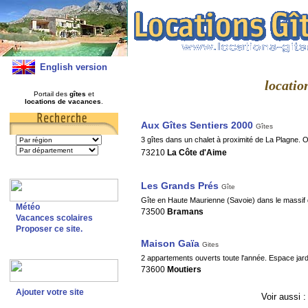
English version
locatio
Portail des
gîtes
et
locations de vacances
.
Aux Gîtes Sentiers 2000
Gîtes
3 gîtes dans un chalet à proximité de La Plagne. O
73210
La Côte d'Aime
Les Grands Prés
Gîte
Gîte en Haute Maurienne (Savoie) dans le massif 
Météo
73500
Bramans
Vacances scolaires
Proposer ce site.
Maison Gaïa
Gites
2 appartements ouverts toute l'année. Espace jard
73600
Moutiers
Ajouter votre site
Voir aussi 