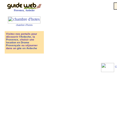
Provence
,
Ardeche
chambre d'hotes
Visitez nos portails pour
découvrir l'
Ardeche
, la
Provence
, choisir une
location en Drome
Provençale
ou séjourner
dans un
gite en Ardeche
Cr