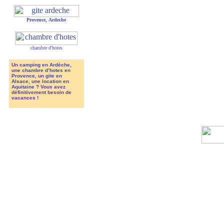
Provence
,
Ardeche
chambre d'hotes
Un
camping en Ardèche
,
une
chambre d’hotes en
Provence
, un
gite en
Alsace
, une
location en
Aquitaine
? Vous avez
définitivement besoin de
vacances !