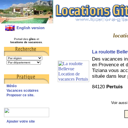
English version
locati
Portail des
gîtes
et
locations de vacances
.
La roulotte Bell
Des vacances ins
en Provence et d
Tiziana vous acc
située dans leur 
84120
Pertuis
Météo
Vacances scolaires
Proposer ce site.
Voir aussi
Ajouter votre site