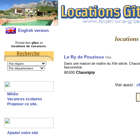
English version
locations
Portail des
gîtes
et
locations de vacances
.
Le Ry de Pouzioux
Gîte
Dans une maison de maître du XVe siècle. Chauvigny, 
fauconnerie.
86300
Chauvigny
Voir aussi :
c
Météo
Vacances scolaires
Proposer ce site.
Ajouter votre site