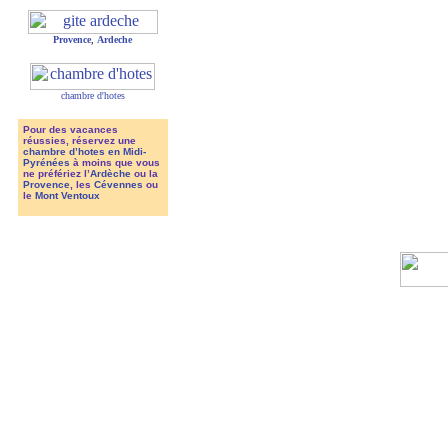
Provence
,
Ardeche
chambre d'hotes
Pour des vacances
réussies, réservez une
chambre d’hotes en Midi-
Pyrénées
à moins que vous
ne préfériez l’
Ardèche
ou la
Provence
, les
Cévennes
ou
le
Mont Ventoux