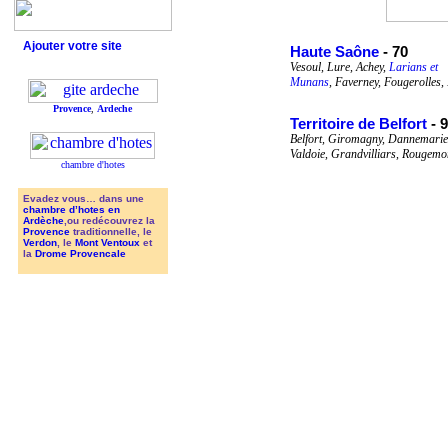
Ajouter votre site
Haute Saône
- 70
Vesoul, Lure, Achey,
Larians et
Munans
, Faverney, Fougerolles,
Provence
,
Ardeche
Territoire de Belfort
- 
Belfort, Giromagny, Dannemarie
Valdoie, Grandvilliars, Rougemo
chambre d'hotes
Evadez vous… dans une
chambre d’hotes en
Ardèche
,ou redécouvrez la
Provence
traditionnelle, le
Verdon
, le
Mont Ventoux
et
la
Drome Provencale