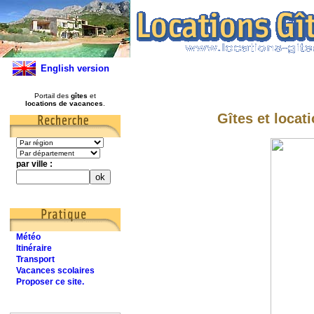
English version
Portail des
gîtes
et
locations de vacances
.
Gîtes et loca
par ville :
Météo
Itinéraire
Transport
Vacances scolaires
Proposer ce site.