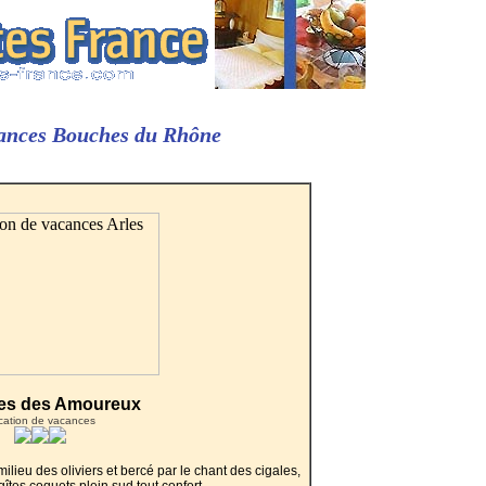
cances Bouches du Rhône
tes des Amoureux
cation de vacances
milieu des oliviers et bercé par le chant des cigales,
îtes coquets plein sud tout confort.