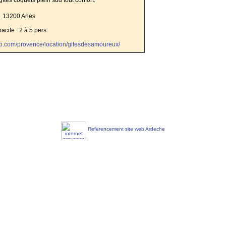
13200 Arles
acite : 2 à 5 pers.
b.com/provence/location/gitesdesamoureux/
Referencement site web Ardeche