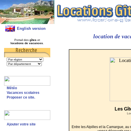
English version
location de va
Portail des
gîtes
et
locations de vacances
.
Météo
Vacances scolaires
Proposer ce site.
Les Gî
Lo
Ajouter votre site
Entre les Alpilles et la Camargue, au 
venez découvrir ces g