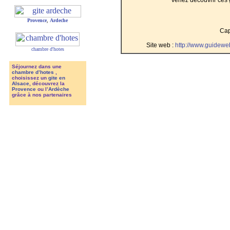
Provence
,
Ardeche
Cap
Site web :
http://www.guidewe
chambre d'hotes
Séjournez dans une
chambre d’hotes
,
choisissez un
gite en
Alsace
, découvrez la
Provence
ou l’
Ardèche
grâce à nos partenaires