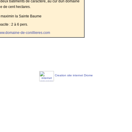
deux bâtiments de caractère, au cur dun domaine
ole de cent hectares.
 maximin la Sainte Baume
acite : 2 à 6 pers.
www.domaine-de-conillieres.com
Creation site internet Drome