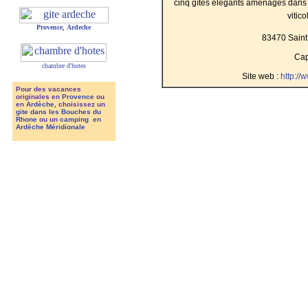
cinq gîtes élégants aménagés dans 
vitic
Provence
,
Ardeche
83470 Saint
Cap
chambre d'hotes
Site web :
http://
Pour des vacances
originales en
Provence
ou
en
Ardèche
, choisissez un
gite dans les Bouches du
Rhone
ou un
camping en
Ardèche Méridionale