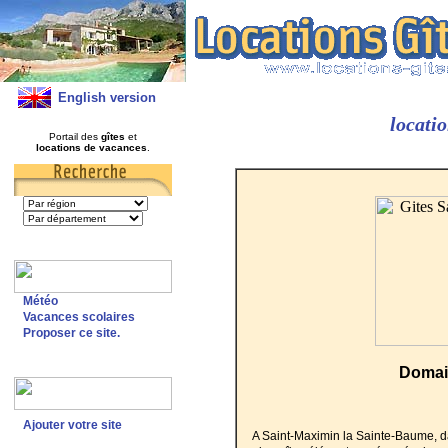
English version
locati
Portail des
gîtes
et
locations de vacances
.
Météo
Vacances scolaires
Proposer ce site.
Domai
Ajouter votre site
A Saint-Maximin la Sainte-Baume, d