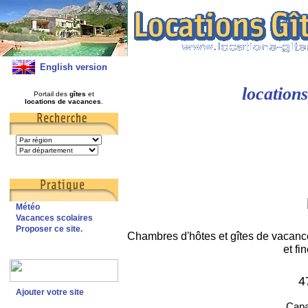
English version
location
Portail des
gîtes
et
locations de vacances
.
Météo
Vacances scolaires
Proposer ce site.
Chambres d'hôtes et gîtes de vacanc
et fi
4
Ajouter votre site
Capac