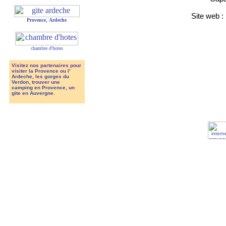
Site web :
Provence
,
Ardeche
chambre d'hotes
Visitez nos partenaires pour
visiter la
Provence
ou l'
Ardeche
, les
gorges du
Verdon
, trouver une
camping en Provence
, un
gite en Auvergne
.