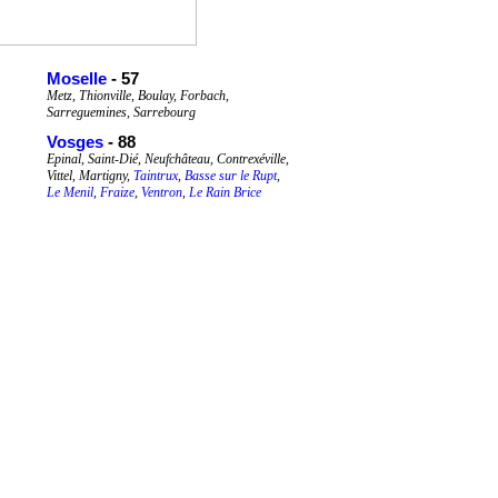
Moselle
- 57
Metz, Thionville, Boulay, Forbach,
Sarreguemines, Sarrebourg
Vosges
- 88
Epinal, Saint-Dié, Neufchâteau, Contrexéville,
Vittel, Martigny,
Taintrux
,
Basse sur le Rupt
,
Le Menil
,
Fraize
,
Ventron
,
Le Rain Brice