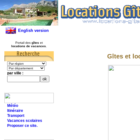
English version
Portail des
gîtes
et
locations de vacances
.
Gîtes et lo
par ville :
Météo
Itinéraire
Transport
Vacances scolaires
Proposer ce site.