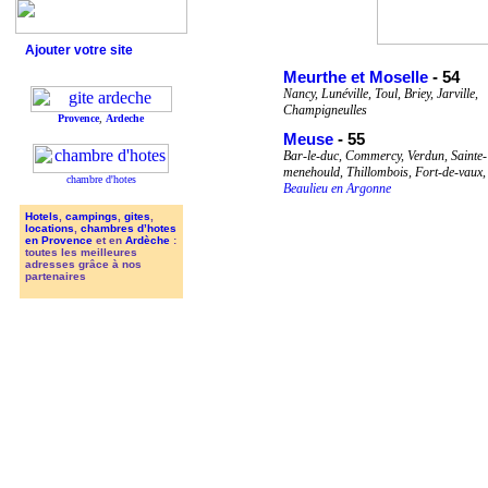
Ajouter votre site
Meurthe et Moselle
- 54
Nancy, Lunéville, Toul, Briey, Jarville,
Champigneulles
Provence
,
Ardeche
Meuse
- 55
Bar-le-duc, Commercy, Verdun, Sainte-
menehould, Thillombois, Fort-de-vaux,
chambre d'hotes
Beaulieu en Argonne
Hotels
,
campings
,
gites
,
locations
,
chambres d’hotes
en Provence
et en
Ardèche
:
toutes les meilleures
adresses grâce à nos
partenaires