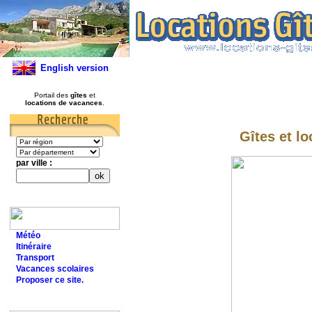
English version
Portail des
gîtes
et
locations de vacances
.
Gîtes et lo
par ville :
Météo
Itinéraire
Transport
Vacances scolaires
Proposer ce site.