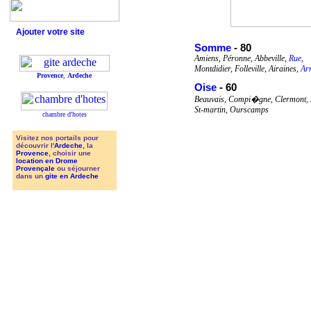
Ajouter votre site
Somme
- 80
Amiens, Péronne, Abbeville,
Rue
,
Montdidier, Folleville, Airaines,
Ar
Provence
,
Ardeche
Oise
- 60
Beauvais, Compi�gne, Clermont, S
St-martin, Ourscamps
chambre d'hotes
Visitez nos portails pour
découvrir l'
Ardeche
, la
Provence
, choisir une
location en Drome
Provençale
ou séjourner
dans un
gite en Ardeche