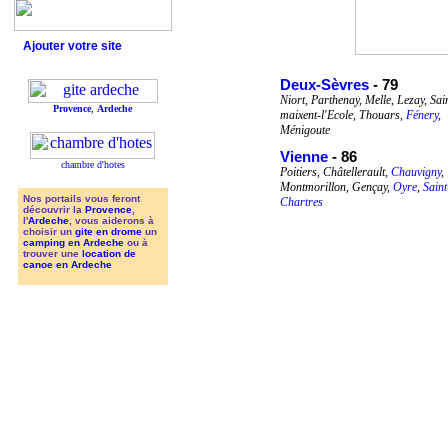
Ajouter votre site
Deux-Sèvres
- 79
Niort, Parthenay, Melle, Lezay, Sai
Provence
,
Ardeche
maixent-l'Ecole, Thouars,
Fénery
,
Ménigoute
Vienne
- 86
chambre d'hotes
Poitiers, Châtellerault,
Chauvigny
,
Montmorillon, Gençay,
Oyre
,
Saint
Nos portails vous feront
Chartres
découvrir la
Provence
,
l'
Ardeche
, vous aiderons à
choisir un
gite en drome
un
camping en Ardeche
ou à
trouver une
location de
canoe en Ardeche