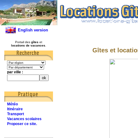
English version
Portail des
gîtes
et
locations de vacances
.
Gîtes et locati
par ville :
Météo
Itinéraire
Transport
Vacances scolaires
Proposer ce site.